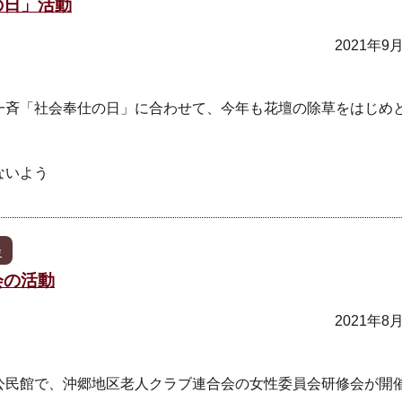
の日」活動
2021年9
一斉「社会奉仕の日」に合わせて、今年も花壇の除草をはじめ
。
ないよう
会
会の活動
2021年8
郷公民館で、沖郷地区老人クラブ連合会の女性委員会研修会が開