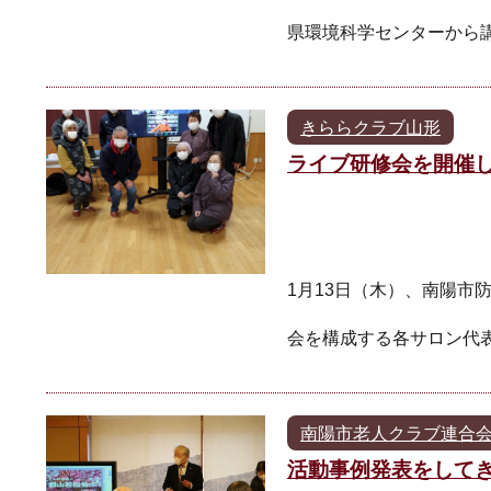
県環境科学センターから
きららクラブ山形
ライブ研修会を開催
1月13日（木）、南陽市
会を構成する各サロン代
南陽市老人クラブ連合
活動事例発表をして