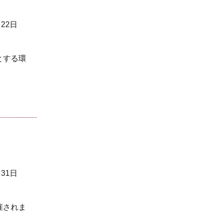
月22日
とする環
月31日
催されま