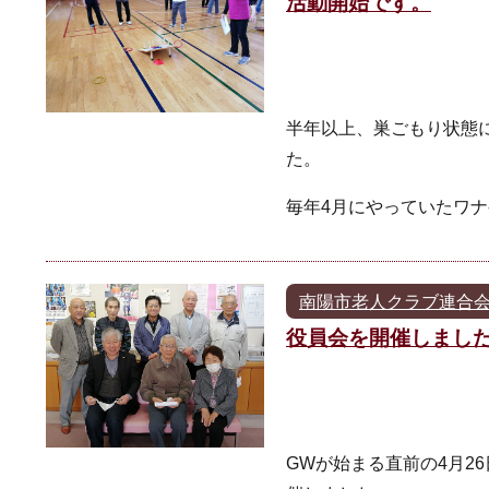
活動開始です。
半年以上、巣ごもり状態
た。
毎年4月にやっていたワ
南陽市老人クラブ連合
役員会を開催しまし
GWが始まる直前の4月2