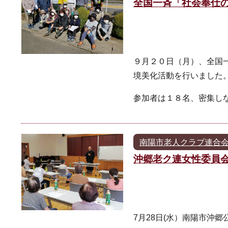
全国一斉「社会奉仕
９月２０日（月）、全国
境美化活動を行いました
参加者は１８名、密集し
南陽市老人クラブ連合
沖郷老ク連女性委員
7月28日(水）南陽市沖