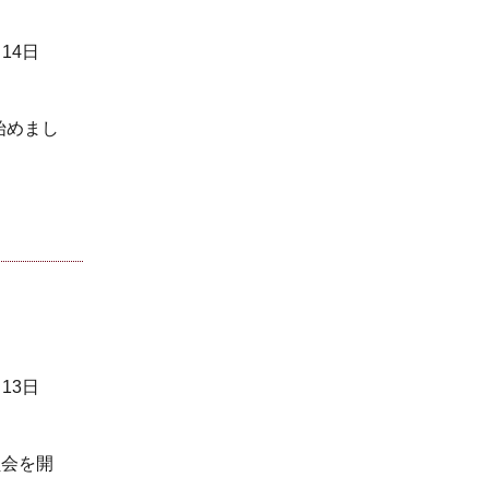
月14日
始めまし
月13日
員会を開