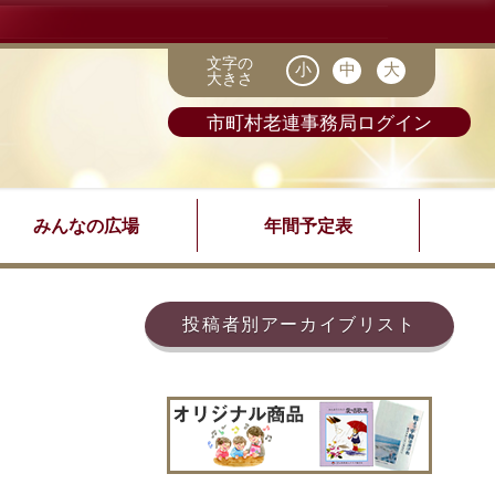
文字の
大きさ
市町村老連事務局ログイン
みんなの広場
年間予定表
投稿者別アーカイブリスト