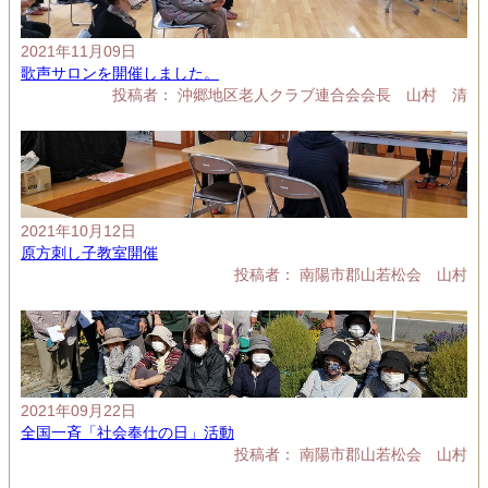
2021年11月09日
歌声サロンを開催しました。
投稿者： 沖郷地区老人クラブ連合会会長 山村 清
2021年10月12日
原方刺し子教室開催
投稿者： 南陽市郡山若松会 山村
2021年09月22日
全国一斉「社会奉仕の日」活動
投稿者： 南陽市郡山若松会 山村