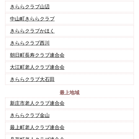
きららクラブ山辺
中山町きららクラブ
きららクラブかほく
きららクラブ西川
朝日町長寿クラブ連合会
大江町老人クラブ連合会
きららクラブ大石田
最上地域
新庄市老人クラブ連合会
きららクラブ金山
最上町老人クラブ連合会