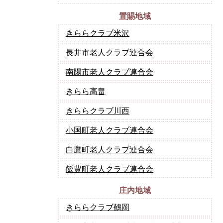
置賜地域
きららクラブ米沢
長井市老人クラブ連合会
南陽市老人クラブ連合会
きらら高畠
きららクラブ川西
小国町老人クラブ連合会
白鷹町老人クラブ連合会
飯豊町老人クラブ連合会
庄内地域
きららクラブ鶴岡