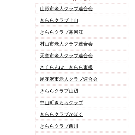
山形市老人クラブ連合会
きららクラブ上山
きららクラブ寒河江
村山市老人クラブ連合会
天童市老人クラブ連合会
さくらんぼ、きらら東根
尾花沢市老人クラブ連合会
きららクラブ山辺
中山町きららクラブ
きららクラブかほく
きららクラブ西川