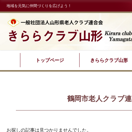
地域を元気に仲間づくりを広げよう！
トップページ
きららクラブ山形
鶴岡市老人クラブ連
お探しの記事は見つかりませんでした。