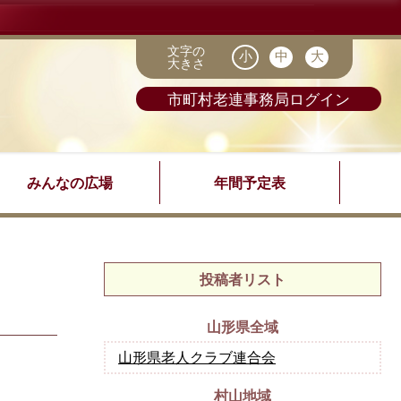
文字の
大きさ
市町村老連事務局ログイン
みんなの広場
年間予定表
投稿者リスト
山形県全域
山形県老人クラブ連合会
村山地域