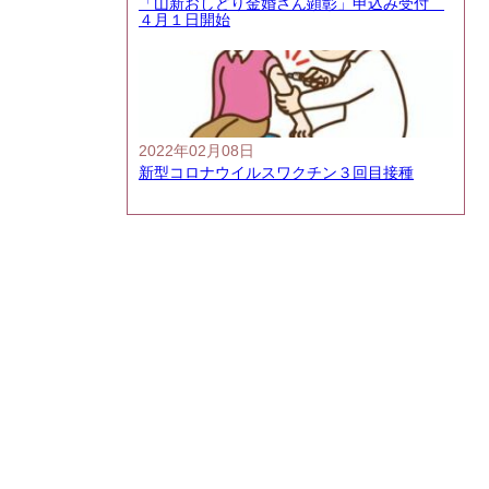
「山新おしどり金婚さん顕彰」申込み受付
４月１日開始
2022年02月08日
新型コロナウイルスワクチン３回目接種